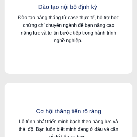
Đào
tạo
nội
bộ
định
kỳ
Đào
tạo
hàng
tháng
từ
case
thực
tế
,
hỗ
trợ
học
chứng
chỉ
chuyên
ngành
để
bạn
nâng
cao
năng
lực
và
tự
tin
bước
tiếp
trong
hành
trình
nghề
nghiệp
.
Cơ
hội
thăng
tiến
rõ
ràng
Lộ
trình
phát
triển
minh
bạch
theo
năng
lực
và
thái
độ
.
Bạn
luôn
biết
mình
đang
ở
đâu
và
cần
gì
để
tiến
xa
hơn
.