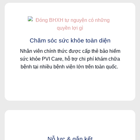
Chăm
sóc
sức
khỏe
toàn
diện
Nhân
viên
chính
thức
được
cấp
thẻ
bảo
hiểm
sức
khỏe
PVI Care,
hỗ
trợ
chi
phí
khám
chữa
bệnh
tại
nhiều
bệnh
viện
lớn
trên
toàn
quốc
.
Nỗ lực & gắn kết