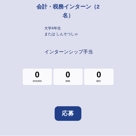
会計・税務インターン（2
名）
大学4年生
または しんそつしゃ
インターンシップ手当
0
0
0
HOURS
MIN
SEC
応募