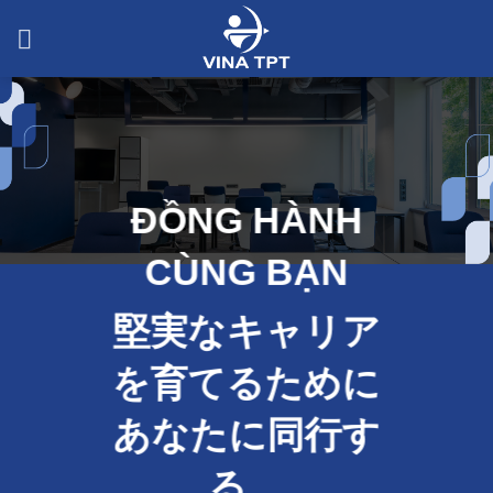
Skip
to
content
ĐỒNG HÀNH
CÙNG BẠN
堅実なキャリア
を育てるために
あなたに同行す
る。