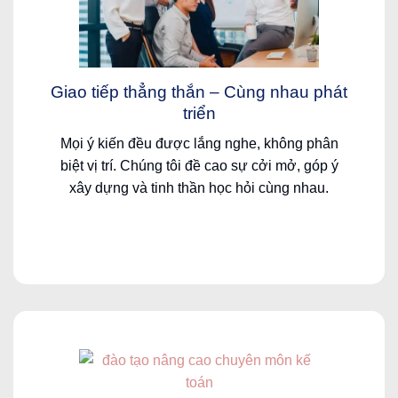
Giao
tiếp
thẳng
thắn
–
Cùng
nhau
phát
triển
Mọi
ý
kiến
đều
được
lắng
nghe
,
không
phân
biệt
vị
trí
.
Chúng
tôi
đề
cao
sự
cởi
mở
,
góp
ý
xây
dựng
và
tinh
thần
học
hỏi
cùng
nhau
.